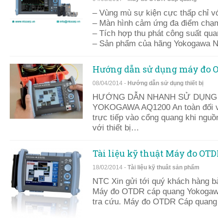
– Vùng mù sự kiện cực thấp chỉ v
– Màn hình cảm ứng đa điểm chạm
– Tích hợp thu phát công suất qua
– Sản phẩm của hãng Yokogawa N
Hướng dẫn sử dụng máy đo 
08/04/2014 -
Hướng dẫn sử dụng thiết bị
HƯỚNG DẪN NHANH SỬ DỤNG
YOKOGAWA AQ1200 An toàn đối vớ
trực tiếp vào cổng quang khi nguồn
với thiết bị…
Tài liệu kỹ thuật Máy đo O
18/02/2014 -
Tài liệu kỹ thuât sản phẩm
NTC Xin gửi tới quý khách hàng bả
Máy đo OTDR cáp quang Yokogawa
tra cứu. Máy đo OTDR Cáp quan