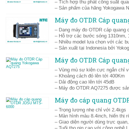
– Tích hợp thu phát công suất qua
– Sản phẩm của hãng Yokogawa N
Máy đo OTDR Cáp quan
– Dạng máy đo OTDR cáp quang 
– Hỗ trợ các bước sóng 1310nm,
– Nhiều model lựa chọn với các 
– Sản xuất tại Indonesia bởi Yoko
Máy đo OTDR Cáp quan
– Vùng mù sự kiện cực ngắn chỉ v
– Khoảng cách đó lên tới 400Km
– Dải động cao lên tới 45dB
– Máy đo OTDR AQ7275 được sản 
Máy đo cáp quang OTD
– Trọng lượng nhẹ chỉ với 2.4kgs
– Màn hình màu 8.4inch, hiển thị r
– Giao diện người dùng trực quan
– Tuổi thọ pin cao với công nghệ L