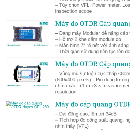
– Tùy chọn VFL, Power meter, Los
inspection scope
Máy đo OTDR Cáp quan
– Dạng máy Modular dễ nâng cấp v
– Hỗ trợ 2 khe cắm module đo
– Màn hình 7″ rõ nét với ánh sáng 
– Thời gian sử dụng liên tục lên đế
Máy đo OTDR Cáp quan
– Vùng mù sự kiện cực thấp <8cm 
(800x400 pixels) - Pin dung lượng 
chính xác: ±1 m ±3 × measurement
resolution
Máy đo cáp quang OTDR
– Dải động cao, lên tới 34dB
– Tích hợp đo công suất quang, n
nhìn thấy (VFL)