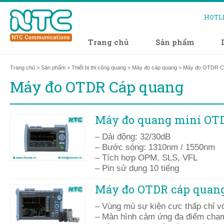
HOTL
Trang chủ
Sản phẩm
Trang chủ
>
Sản phẩm
>
Thiết bị thi công quang
>
Máy đo cáp quang
> Máy đo OTDR C
Máy đo OTDR Cáp quang
Máy đo quang mini OT
– Dải động: 32/30dB
– Bước sóng: 1310nm / 1550nm
– Tích hợp OPM, SLS, VFL
– Pin sử dụng 10 tiếng
Máy đo OTDR cáp quan
– Vùng mù sự kiện cực thấp chỉ v
– Màn hình cảm ứng đa điểm chạm