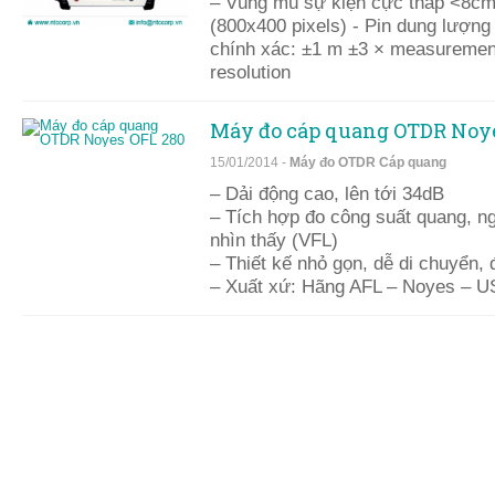
– Vùng mù sự kiện cực thấp <8cm 
(800x400 pixels) - Pin dung lượng 
chính xác: ±1 m ±3 × measurement
resolution
Máy đo cáp quang OTDR Noye
15/01/2014 -
Máy đo OTDR Cáp quang
– Dải động cao, lên tới 34dB
– Tích hợp đo công suất quang, n
nhìn thấy (VFL)
– Thiết kế nhỏ gọn, dễ di chuyển,
– Xuất xứ: Hãng AFL – Noyes – 