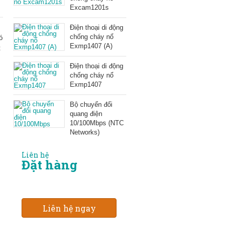
Excam1201s
Điện thoại di động
chống cháy nổ
ó
Exmp1407 (A)
t
Điện thoại di động
chống cháy nổ
Exmp1407
Bộ chuyển đổi
quang điện
10/100Mbps (NTC
Networks)
Liên hệ
Đặt hàng
Liên hệ ngay