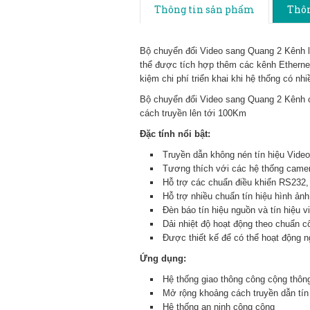
Thông tin sản phẩm
Thôn
Bộ chuyển đổi Video sang Quang 2 Kênh là
thể được tích hợp thêm các kênh Ethernet,
kiệm chi phí triển khai khi hệ thống có nh
Bộ chuyển đổi Video sang Quang 2 Kênh c
cách truyền lên tới 100Km
Đặc tính nổi bật:
Truyền dẫn không nén tín hiệu Video 
Tương thích với các hệ thống cam
Hỗ trợ các chuẩn điều khiển RS232
Hỗ trợ nhiều chuẩn tín hiệu hình ảnh
Đèn báo tín hiệu nguồn và tín hiệu vi
Dải nhiệt độ hoạt động theo chuẩn 
Được thiết kế để có thể hoạt động 
Ứng dụng:
Hệ thống giao thông công cộng thôn
Mở rộng khoảng cách truyền dẫn tín
Hệ thống an ninh công cộng