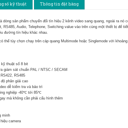
g số kỹ thuật
Thông tin đặt hàng
 dòng sản phẩm chuyển đổi tín hiệu 2 kênh video sang quang, ngoài ra nó c
 RS485, Audio, Telephone, Switching value vào trên cùng một thiết bị để tiế
iều đường tín hiệu khác nhau.
ó thể tùy chọn chạy trên cáp quang Multimode hoặc Singlemode với khoảng
kỹ thuật số 8 bit
era giám sát chuẩn PAL / NTSC / SECAM
, RS422, RS485
 độ phân giải cao
deo dễ kiểm tra và bảo trì
công nghiệp -40℃ tới 85℃
ngay mà không cần phải cấu hình thêm
g minh
 hiệu camera