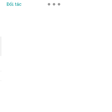
Đối tác
8
Bộ chuyển đổi Video sang quan
Bộ chuyển đổi Video sang quang
HDTVI / HDCVI / AHD, 720P/1080