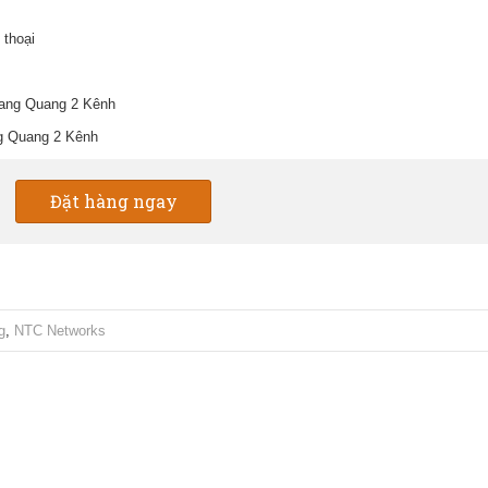
 thoại
ng Quang 2 Kênh
Đặt hàng ngay
g
,
NTC Networks
Bộ chuyển đổi Video sang Quang 4
Bộ chuyển đổi Video sang Quang 
Kênh
Kênh