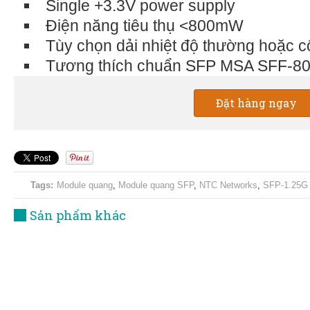
Single +3.3V power supply
Điện năng tiêu thụ <800mW
Tùy chọn dải nhiệt độ thường hoặc 
Tương thích chuẩn SFP MSA SFF-80
Đặt hàng ngay
Tags:
Module quang
,
Module quang SFP
,
NTC Networks
,
SFP-1.25G
Sản phẩm khác
Module quang SFP 622M (SFP-622
Module quang SFP 2.5G (SFP
Series)
Series)