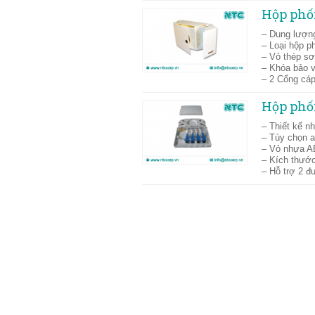
Hộp phố
– Dung lượng
– Loại hộp 
– Vỏ thép sơ
– Khóa bảo v
– 2 Cổng cáp
Hộp phố
– Thiết kế n
– Tùy chọn 
– Vỏ nhựa A
– Kích thướ
– Hỗ trợ 2 đ