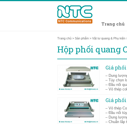
Trang chủ
Trang chủ
>
Sản phẩm
>
Vật tư quang & Phụ kiện
Hộp phối quang 
Giá phố
– Dung lượng
– Tùy chọn l
– Đầu nối q
– Vỏ thép co
Giá phố
– Vỏ thép Co
– Đầu nối t
– Dung lượng
– Chuẩn lắp t