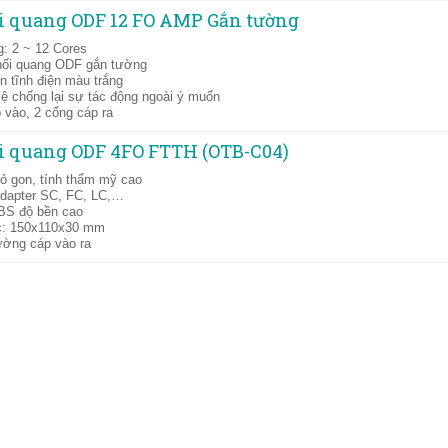
i quang ODF 12 FO AMP Gắn tường
: 2 ~ 12 Cores
phối quang ODF gắn tường
n tĩnh điện màu trắng
ệ chống lại sự tác động ngoài ý muốn
 vào, 2 cổng cáp ra
i quang ODF 4FO FTTH (OTB-C04)
hỏ gon, tính thẩm mỹ cao
adapter SC, FC, LC,…
BS độ bền cao
c: 150x110x30 mm
ường cáp vào ra