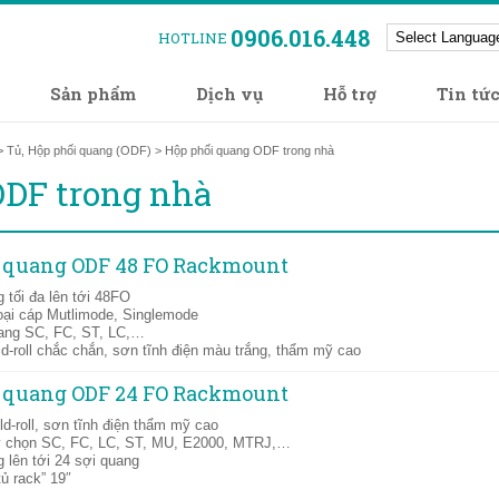
0906.016.448
HOTLINE
Sản phẩm
Dịch vụ
Hỗ trợ
Tin tứ
>
Tủ, Hộp phối quang (ODF)
> Hộp phối quang ODF trong nhà
ODF trong nhà
i quang ODF 48 FO Rackmount
 tối đa lên tới 48FO
oại cáp Mutlimode, Singlemode
uang SC, FC, ST, LC,…
ld-roll chắc chắn, sơn tĩnh điện màu trắng, thẩm mỹ cao
i quang ODF 24 FO Rackmount
ld-roll, sơn tĩnh điện thẩm mỹ cao
ùy chọn SC, FC, LC, ST, MU, E2000, MTRJ,…
 lên tới 24 sợi quang
ủ rack” 19″