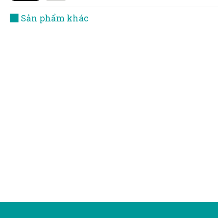
Sản phẩm khác
Cáp quang chống cháy phi kim
loại 6 sợi quang