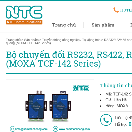
HOTL
Trang chủ
Sản phẩm
Trang chủ
>
Sản phẩm
>
Truyền thông công nghiệp / Tự động hóa
>
RS232/422/485 sa
quang (MOXA TCF-142 Series)
Bộ chuyển đổi RS232, RS422, 
(MOXA TCF-142 Series)
Thông tin ch
Mã: TCF-142 S
Giá: Liên Hệ
Hãng: MOXA
Liên hệ đ
0
Hỗ trợ: